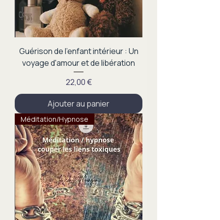
Guérison de l'enfant intérieur : Un
voyage d'amour et de libération
Prix
22,00 €
Ajouter au panier
Méditation/Hypnose