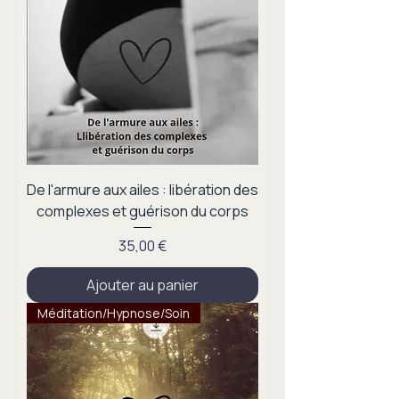
De l'armure aux ailes : libération des
complexes et guérison du corps
Prix
35,00 €
Ajouter au panier
Méditation/Hypnose/Soin