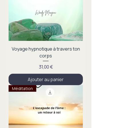
Voyage hypnotique à travers ton
corps
Prix
31,00 €
Ajouter au panier
Méditation