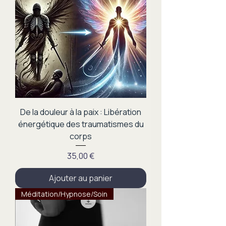
De la douleur à la paix : Libération
énergétique des traumatismes du
corps
Prix
35,00 €
Ajouter au panier
Méditation/Hypnose/Soin