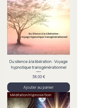
Du silence à la libération : Voyage
hypnotique transgénérationnel
Prix
38,00 €
Ajouter au panier
Méditation/Hypnose/Soin