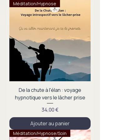
Méditation/Hypnose
De la chute à l'élan : voyage
hypnotique vers le lâcher prise
Prix
34,00 €
Ajouter au panier
Méditation/Hypnose/Soin