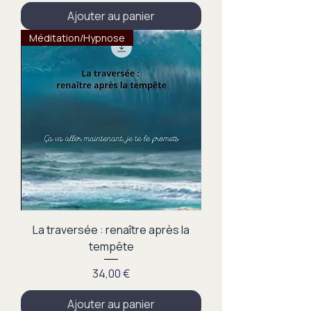
Ajouter au panier
Méditation/Hypnose
La traversée : renaître après la
tempête
Prix
34,00 €
Ajouter au panier