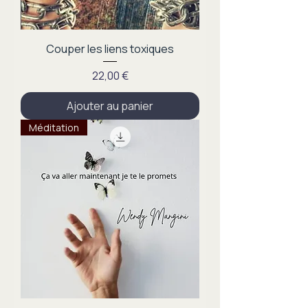
Couper les liens toxiques
Prix
22,00 €
Ajouter au panier
Méditation