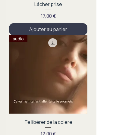
Lâcher prise
Prix
17,00 €
Ajouter au panier
audio
Te libérer de la colère
Prix
12,00 €