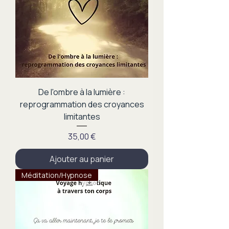
De l'ombre à la lumière :
reprogrammation des croyances
limitantes
Prix
35,00 €
Ajouter au panier
Méditation/Hypnose