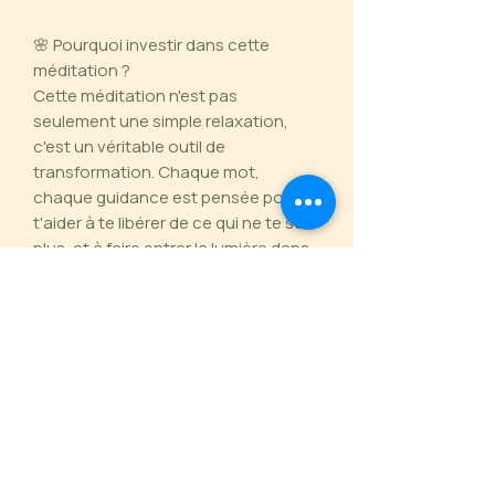
🌸 Pourquoi investir dans cette
méditation ?
Cette méditation n'est pas
seulement une simple relaxation,
c'est un véritable outil de
transformation. Chaque mot,
chaque guidance est pensée pour
t'aider à te libérer de ce qui ne te sert
plus, et à faire entrer la lumière dans
ta vie.
Une expérience unique et puissante,
qui te permettra de :
Te reconnecter à ta véritable
essence.
Chasser les blocages émotionnels
et énergétiques.
Créer de nouvelles habitudes