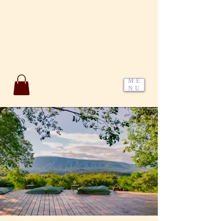
Wendy Mangini
Créatrice d'expériences et de
renaissances
ME
NU