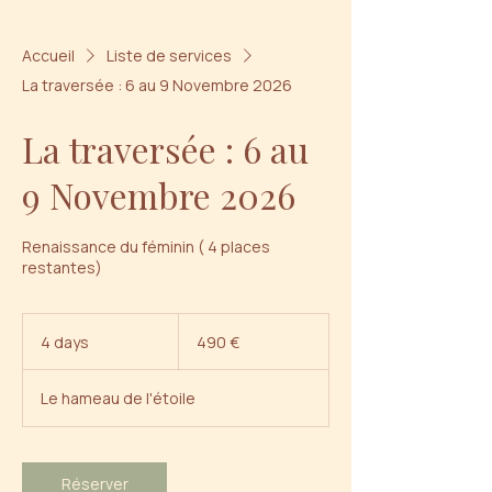
Accueil
Liste de services
La traversée : 6 au 9 Novembre 2026
La traversée : 6 au
9 Novembre 2026
Renaissance du féminin ( 4 places
restantes)
490
euros
4 days
4
490 €
d
a
Le hameau de l'étoile
y
s
Réserver