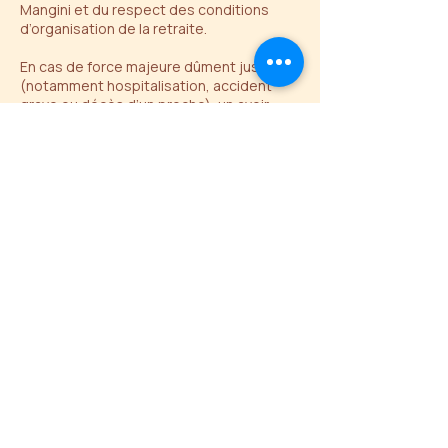
Mangini et du respect des conditions
d’organisation de la retraite.
En cas de force majeure dûment justifiée
(notamment hospitalisation, accident
grave ou décès d’un proche), un avoir
correspondant au montant versé pourra
exceptionnellement être proposé.
Cet avoir sera valable 2 mois à compter
de son émission et pourra être utilisé sur
une prochaine retraite ou un autre
accompagnement proposé par Wendy
Mangini, selon les disponibilités. Aucun
remboursement ne pourra être demandé.
Il est recommandé de souscrire une
assurance annulation personnelle afin de
se protéger contre les imprévus.
Respect du cadre et du groupe
Chaque participante s’engage à
respecter le cadre proposé, le lieu
d’accueil, les autres participantes ainsi