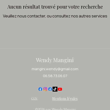
Aucun résultat trouvé pour votre recherche
Veuillez nous contacter, ou consultez nos autres services
Wendy Mangini
mangini.wendy@gmail.com
​06.58.73.06.07
CGV
Mentions légales
©2026 par Wendy Mangini