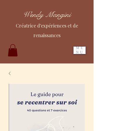
Wendy Mangini
Créatrice d'expériences et de
renaissances
ME
NU